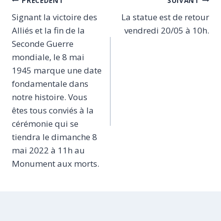
Navigation
PRÉCÉDENT
SUIVANT
Signant la victoire des
La statue est de retour
de
Alliés et la fin de la
vendredi 20/05 à 10h.
l’article
Seconde Guerre
mondiale, le 8 mai
1945 marque une date
fondamentale dans
notre histoire. Vous
êtes tous conviés à la
cérémonie qui se
tiendra le dimanche 8
mai 2022 à 11h au
Monument aux morts.