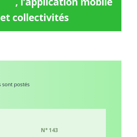
ket
, l’application mobile
et collectivités
s sont postés
N° 143