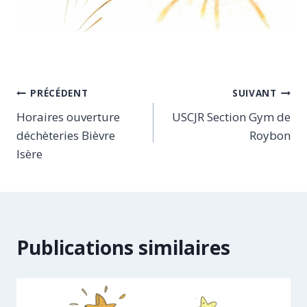
Navigation
PRÉCÉDENT
SUIVANT
Horaires ouverture
USCJR Section Gym de
de
déchèteries Bièvre
Roybon
l’article
Isère
Publications similaires