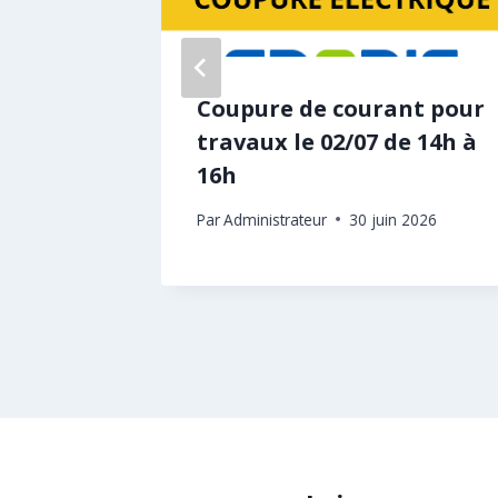
Coupure de courant pour
re par
travaux le 02/07 de 14h à
ur des
16h
Par
Administrateur
30 juin 2026
bre 2023