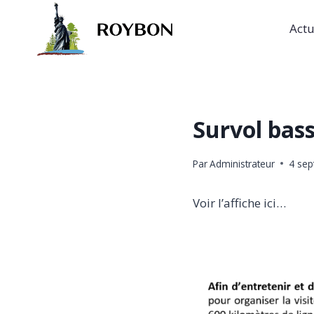
Aller
au
Actu
contenu
Survol bas
Par
Administrateur
4 se
Voir l’affiche ici…