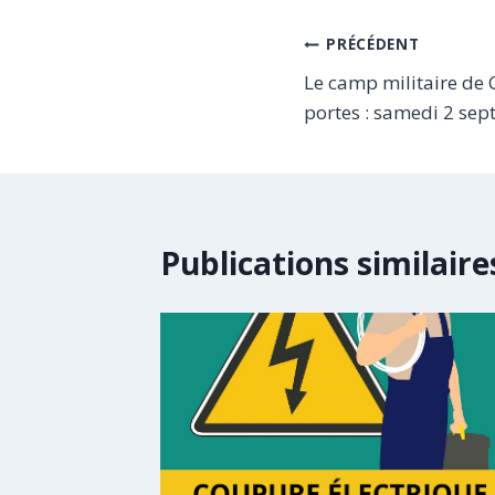
Navigation
PRÉCÉDENT
Le camp militaire de
de
portes : samedi 2 se
l’article
Publications similaire