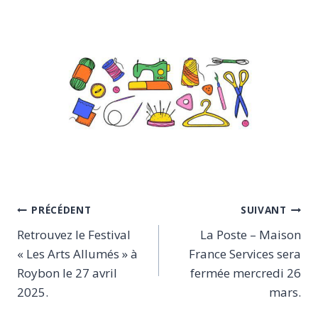
Navigation
PRÉCÉDENT
SUIVANT
Retrouvez le Festival
La Poste – Maison
de
« Les Arts Allumés » à
France Services sera
l’article
Roybon le 27 avril
fermée mercredi 26
2025.
mars.