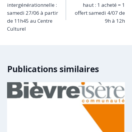
de
intergénérationnelle :
haut : 1 acheté = 1
l’article
samedi 27/06 à partir
offert samedi 4/07 de
de 11h45 au Centre
9h à 12h
Culturel
Publications similaires