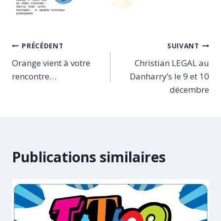
Navigation
PRÉCÉDENT
SUIVANT
Orange vient à votre
Christian LEGAL au
de
rencontre…
Danharry’s le 9 et 10
l’article
décembre
Publications similaires