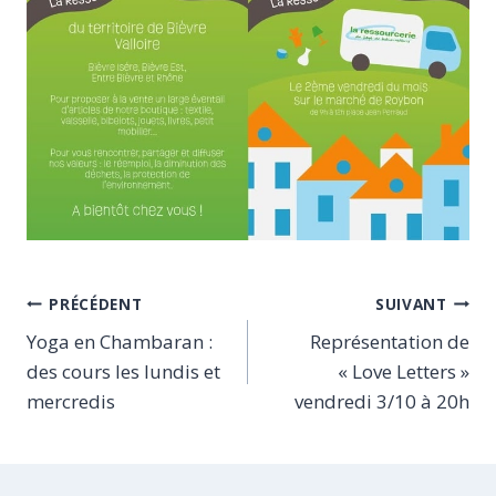
Navigation
PRÉCÉDENT
SUIVANT
Yoga en Chambaran :
Représentation de
de
des cours les lundis et
« Love Letters »
l’article
mercredis
vendredi 3/10 à 20h