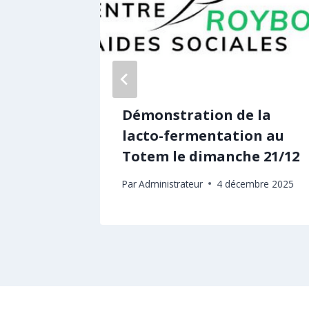
 un
Démonstration de la
2 de
lacto-fermentation au
Totem le dimanche 21/12
er 2026
Par
Administrateur
4 décembre 2025