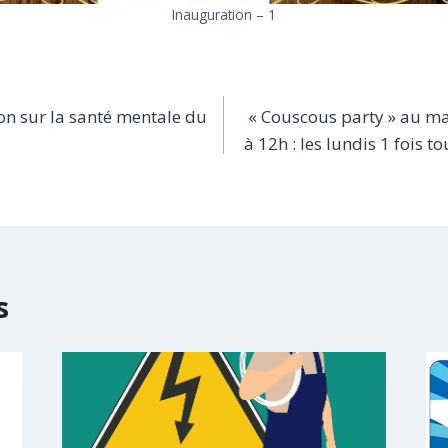
Inauguration – 1
on sur la santé mentale du
« Couscous party » au m
à 12h : les lundis 1 fois to
s