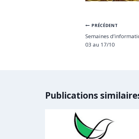
Navigation
PRÉCÉDENT
Semaines d’informati
de
03 au 17/10
l’article
Publications similaire