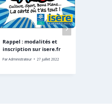
Rappel : modalités et
LOTO
inscription sur isere.fr
ÉCOLE
mars 2
Par
Administrateur
27 juillet 2022
Par
Adminis