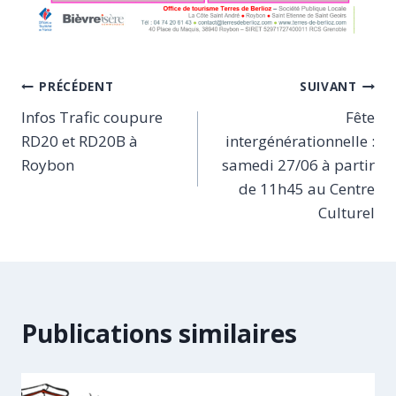
Navigation
PRÉCÉDENT
SUIVANT
Infos Trafic coupure
Fête
de
RD20 et RD20B à
intergénérationnelle :
l’article
Roybon
samedi 27/06 à partir
de 11h45 au Centre
Culturel
Publications similaires