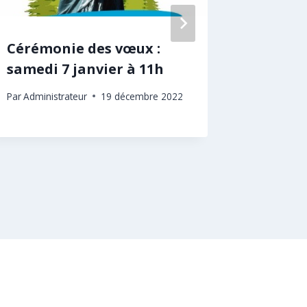
Cérémonie des vœux :
Coupur
samedi 7 janvier à 11h
mercre
Par
Administrateur
19 décembre 2022
Par
Adminis