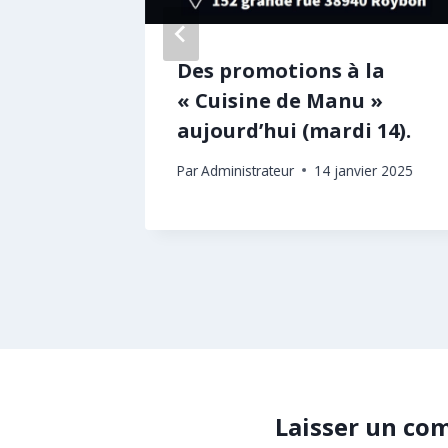
oël à
Des promotions à la
« Cuisine de Manu »
aujourd’hui (mardi 14).
embre 2024
Par
Administrateur
14 janvier 2025
Laisser un co