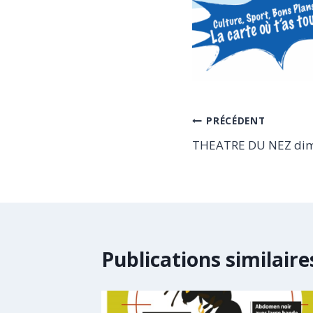
Navigation
PRÉCÉDENT
THEATRE DU NEZ dima
de
l’article
Publications similaire