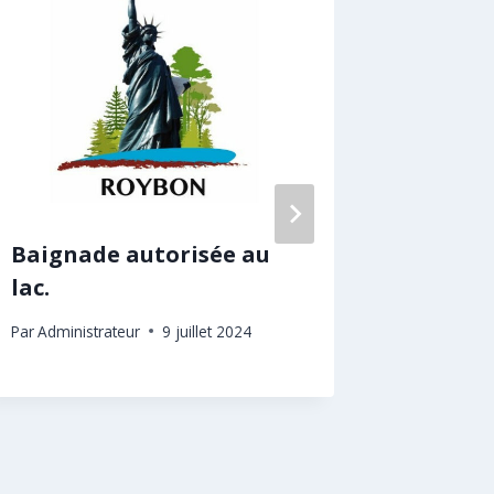
Baignade autorisée au
L’EHPA
lac.
Par
Adminis
Par
Administrateur
9 juillet 2024