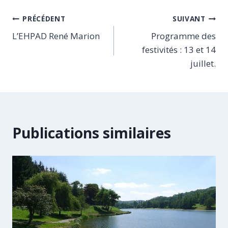
Navigation
PRÉCÉDENT
SUIVANT
L’EHPAD René Marion
Programme des
de
festivités : 13 et 14
l’article
juillet.
Publications similaires